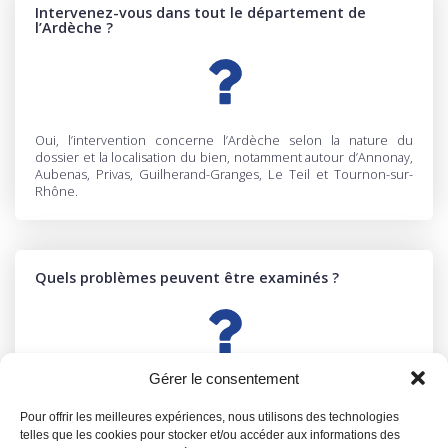
Intervenez-vous dans tout le département de
l’Ardèche ?
Oui, l’intervention concerne l’Ardèche selon la nature du
dossier et la localisation du bien, notamment autour d’Annonay,
Aubenas, Privas, Guilherand-Granges, Le Teil et Tournon-sur-
Rhône.
Quels problèmes peuvent être examinés ?
Gérer le consentement
Les interventions peuvent concerner des fissures, des
infiltrations, des problèmes d’humidité, des malfaçons, des
Pour offrir les meilleures expériences, nous utilisons des technologies
désordres après travaux, un sinistre ou des interrogations avant
telles que les cookies pour stocker et/ou accéder aux informations des
achat.