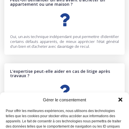
appartement ou une maison ?
Oui, un avis technique indépendant peut permettre d’identifier
certains défauts apparents, de mieux apprécier l’état général
d’un bien et d’acheter avec davantage de recul.
L’expertise peut-elle aider en cas de litige après
travaux ?
Gérer le consentement
Oui, elle peut permettre de constater les désordres, de clarifier
Pour offrir les meilleures expériences, nous utilisons des technologies
une situation devenue floue et de disposer d’éléments
telles que les cookies pour stocker et/ou accéder aux informations des
techniques utiles avant d’engager la suite.
appareils. Le fait de consentir à ces technologies nous permettra de traiter
des données telles que le comportement de navigation ou les ID uniques