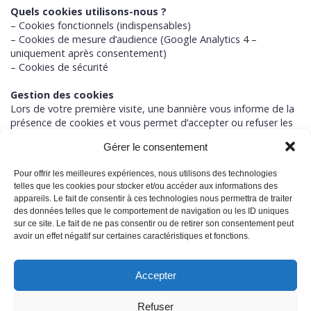
Quels cookies utilisons-nous ?
– Cookies fonctionnels (indispensables)
– Cookies de mesure d’audience (Google Analytics 4 –
uniquement après consentement)
– Cookies de sécurité
Gestion des cookies
Lors de votre première visite, une bannière vous informe de la
présence de cookies et vous permet d’accepter ou refuser les
cookies non essentiels.
Gérer le consentement
Vous pouvez modifier vos préférences à tout moment via le
lien en bas de page « Gérer les cookies ».
Pour offrir les meilleures expériences, nous utilisons des technologies
telles que les cookies pour stocker et/ou accéder aux informations des
Plus d’informations
appareils. Le fait de consentir à ces technologies nous permettra de traiter
Pour en savoir plus sur les cookies, visitez :
www.cnil.fr
des données telles que le comportement de navigation ou les ID uniques
sur ce site. Le fait de ne pas consentir ou de retirer son consentement peut
avoir un effet négatif sur certaines caractéristiques et fonctions.
Accepter
Refuser